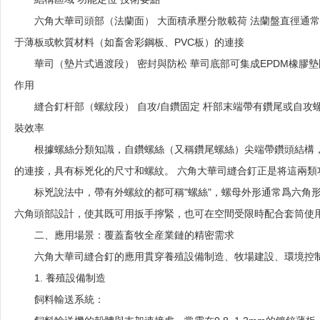
六角大華司頭部（法蘭面）
大面積承壓分散載荷
法蘭盤直徑通常
于薄板或軟質材料（如畜舍彩鋼板、PVC板）的連接
華司（墊片式過渡段）
密封與防松
華司底部可集成EPDM橡膠
作用
縫合釘杆部（螺紋段）
自攻/自鑽固定
杆部末端帶有鑽尾或自攻
裝效率
根據螺絲分類知識，自鑽螺絲（又稱鑽尾螺絲）尖端帶鑽頭結構
的連接，具有标兇化的尺寸和螺紋。 六角大華司縫合釘正是将這兩類
标兇說法中，帶有外螺紋的都可稱"螺絲"，螺母外形通常爲六角
六角頭部設計，使其既可用扳手擰緊，也可在空間受限時配合套筒使
二、應用場景：覆蓋畜牧全産業鏈的精密需求
六角大華司縫合釘的應用貫穿養殖設備制造、牧場建設、環境控
1. 養殖設備制造
飼料輸送系統：