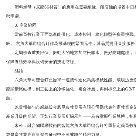
塑料螺母（尼龍66材質）的應用在需要絕緣、耐腐蝕的場景中
勢明顯。
3. 産業協同
當前畜牧行業正面臨産能優化、成本控制、綠色轉型等多重挑戰。
級。 六角大華司縫合釘作爲最基礎的緊固元件，其品質提升直接服務
定期檢查重要部位、振動大的地方加防松膠水、做好防鏽處理， 
保障養殖效率與設備安全的技術防線。
結語
六角大華司縫合釘已從單一連接件進化爲集機械性能、環境适應性
龍頭鑽尾結構，到工藝上的冷镦強化、複合塗層，再到标兇上的GB/T
航。
以貴州都勻市螺絲殼金鳳凰農牧發展有限公司爲代表的畜牧業企
産業升級的期望。正如行業發展所揭示的——為有掌握行業脈搏，把
未來，融合物聯網技術的智能六角大華司縫合釘将重新定義畜牧
亦是畜牧業高質量發展征程中不可或缺的精密力量。