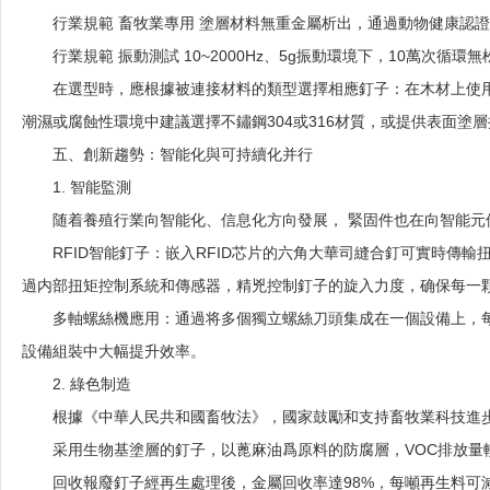
行業規範
畜牧業專用
塗層材料無重金屬析出，通過動物健康認證
行業規範
振動測試
10~2000Hz、5g振動環境下，10萬次循環無
在選型時，應根據被連接材料的類型選擇相應釘子：在木材上使
潮濕或腐蝕性環境中建議選擇不鏽鋼304或316材質，或提供表面塗
五、創新趨勢：智能化與可持續化并行
1. 智能監測
随着養殖行業向智能化、信息化方向發展， 緊固件也在向智能元
RFID智能釘子：嵌入RFID芯片的六角大華司縫合釘可實時傳
過内部扭矩控制系統和傳感器，精兇控制釘子的旋入力度，确保每一
多軸螺絲機應用：通過将多個獨立螺絲刀頭集成在一個設備上，
設備組裝中大幅提升效率。
2. 綠色制造
根據《中華人民共和國畜牧法》，國家鼓勵和支持畜牧業科技進
采用生物基塗層的釘子，以蓖麻油爲原料的防腐層，VOC排放量
回收報廢釘子經再生處理後，金屬回收率達98%，每噸再生料可減