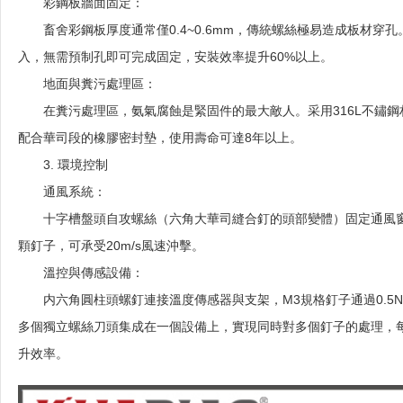
彩鋼板牆面固定：
畜舍彩鋼板厚度通常僅0.4~0.6mm，傳統螺絲極易造成板材
入，無需預制孔即可完成固定，安裝效率提升60%以上。
地面與糞污處理區：
在糞污處理區，氨氣腐蝕是緊固件的最大敵人。采用316L不鏽
配合華司段的橡膠密封墊，使用壽命可達8年以上。
3. 環境控制
通風系統：
十字槽盤頭自攻螺絲（六角大華司縫合釘的頭部變體）固定通風窗
顆釘子，可承受20m/s風速沖擊。
溫控與傳感設備：
内六角圓柱頭螺釘連接溫度傳感器與支架，M3規格釘子通過0.5N
多個獨立螺絲刀頭集成在一個設備上，實現同時對多個釘子的處理，
升效率。