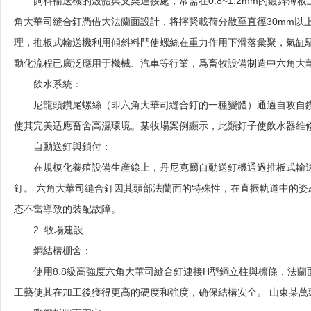
飼料輸送機的殼體與支架連接處，常需在0.8~1.2mm的鍍鋅
角大華司縫合釘憑借大法蘭面設計，将擰緊載荷分散至直徑30mm以上
理，推板式輸送機利用傾斜料鬥使螺絲在重力作用下滑落彙聚，氣缸
動化流程已廣泛應用于機械、汽車等行業，爲畜牧設備制造中六角大
飲水系統：
尼龍頭鑽尾螺絲（即六角大華司縫合釘的一種變體）通過自攻自鑽
使其完美适應畜舍高濕環境。某牧場案例顯示，此類釘子使飲水器維修
自動送釘與鎖付：
在規模化養殖設備生産線上，丹尼克爾自動送釘機通過推板式輸
釘。 六角大華司縫合釘因其頭部法蘭面的特殊性，在直振軌道中的
态不當導致的裝配故障。
2. 牧場建設
鋼結構棚舍：
使用8.8級高強度六角大華司縫合釘連接H型鋼立柱與檩條，法
工藝使其在加工後獲得更高的硬度和強度，确保結構安全。 山東某萬