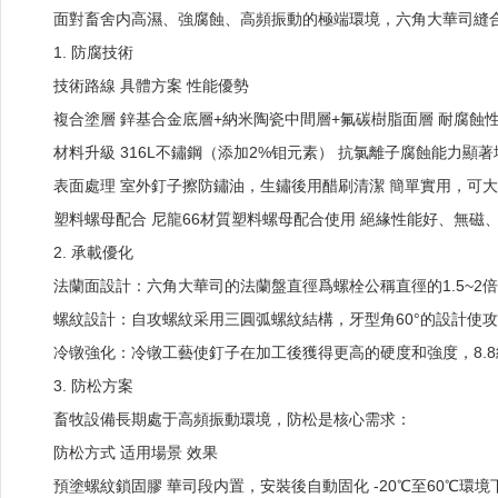
面對畜舍内高濕、強腐蝕、高頻振動的極端環境，六角大華司縫
1. 防腐技術
技術路線
具體方案
性能優勢
複合塗層
鋅基合金底層+納米陶瓷中間層+氟碳樹脂面層
耐腐蝕性
材料升級
316L不鏽鋼（添加2%钼元素）
抗氯離子腐蝕能力顯著
表面處理
室外釘子擦防鏽油，生鏽後用醋刷清潔
簡單實用，可大
塑料螺母配合
尼龍66材質塑料螺母配合使用
絕緣性能好、無磁
2. 承載優化
法蘭面設計：六角大華司的法蘭盤直徑爲螺栓公稱直徑的1.5~2
螺紋設計：自攻螺紋采用三圓弧螺紋結構，牙型角60°的設計使攻
冷镦強化：冷镦工藝使釘子在加工後獲得更高的硬度和強度，8.8級
3. 防松方案
畜牧設備長期處于高頻振動環境，防松是核心需求：
防松方式
适用場景
效果
預塗螺紋鎖固膠
華司段内置，安裝後自動固化
-20℃至60℃