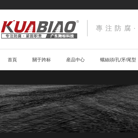
專注防腐
首頁
關于跨标
産品中心
螺絲頭/孔/牙/尾型