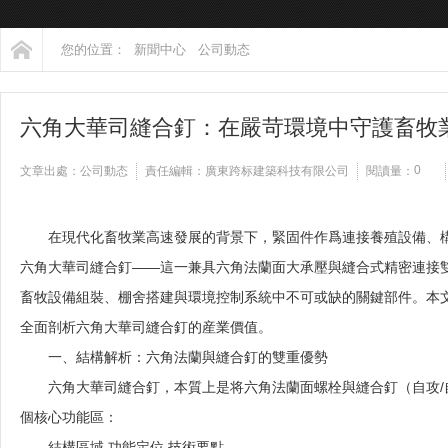
您的位置：
新聞中心
公司動态
六角大華司縫合釘：在嚴苛環境中守護畜牧
0
文章出處：公司動态
責任編輯：廣東跨标建築科技有限公司
閱讀量：
在現代化畜牧業高速發展的背景下，緊固件作爲連接養殖設備、構
六角大華司縫合釘——這一兼具六角法蘭面大承壓與縫合式精密連接
畜牧設備組裝、棚舍搭建與環境控制系統中不可或缺的關鍵部件。本
全面剖析六角大華司縫合釘的産業價值。
一、結構解析：六角法蘭與縫合釘的雙重優勢
六角大華司縫合釘，本質上是将六角法蘭面螺栓與縫合釘（自攻
個核心功能區：
結構區域
功能定位
技術要點